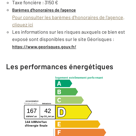
Taxe foncière : 3150 €
Barèmes d'honoraires de l'agence
Pour consulter les barèmes d'honoraires de l'agence,
cliquez ici
Les informations sur les risques auxquels ce bien est
exposé sont disponibles sur le site Géorisques :
https://www.georisques.gouv.fr/
Les performances énergétiques
logement extrêmement performant
consommation
(énergie primaire)
émissions
167
42
2
2
kWh/m
.an
kg CO
/m
.an
2
144 kWh/m²/an
d'énergie finale