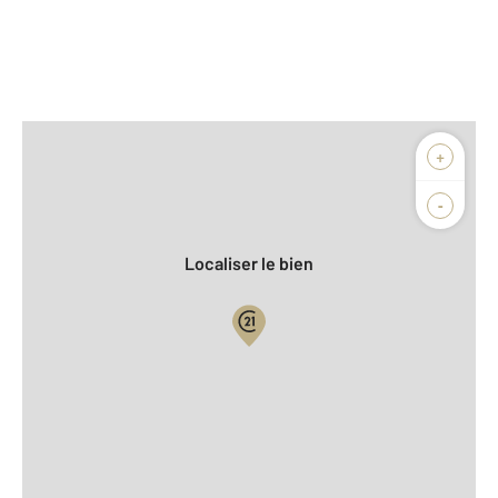
Afficher sur la carte :
+
Agence
Biens vendus
-
Localiser le bien
Vue globale
2
Surface totale : 150 m
2
Surface habitable : 88 m
2
Surface terrain : 1 500 m
Nombre de pièces : 4
[Voir le détail]