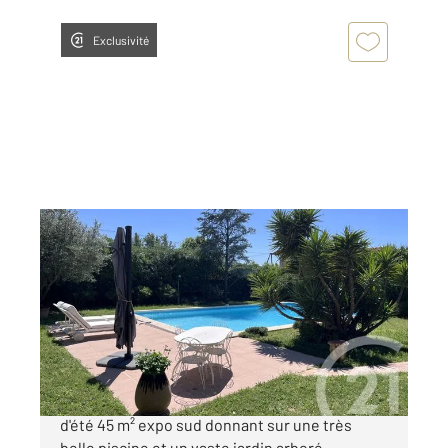
Exclusivité
MARSEILLE 13012
2
120 m
, 4 pièces
Ref : 68043
Maison à vendre
620 000 €
SAINT-JULIEN, Maison 120 m² + cuisine/salon
d'été 45 m² expo sud donnant sur une très
belle piscine et un vaste jardin arboré,