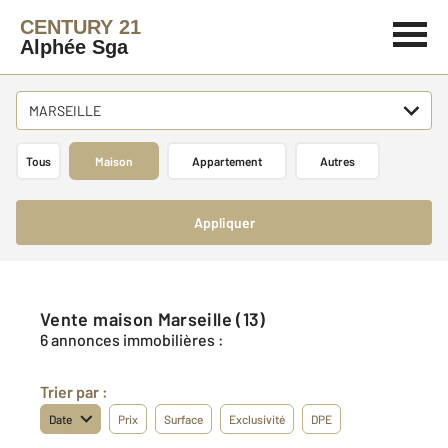
CENTURY 21
Alphée Sga
MARSEILLE
Tous
Maison
Appartement
Autres
Appliquer
Vente maison Marseille (13)
6 annonces immobilières :
Trier par :
Date
Prix
Surface
Exclusivité
DPE