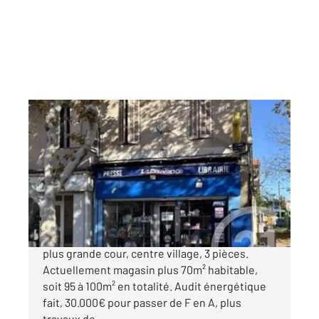
MARSEILLE 13013
2
70 m
, 4 pièces
Ref : 67930
Maison à vendre
199 000 €
LES OLIVES, Maison de village sur deux plans
plus grande cour, centre village, 3 pièces.
Actuellement magasin plus 70m² habitable,
soit 95 à 100m² en totalité. Audit énergétique
fait, 30.000€ pour passer de F en A, plus
travaux de ...