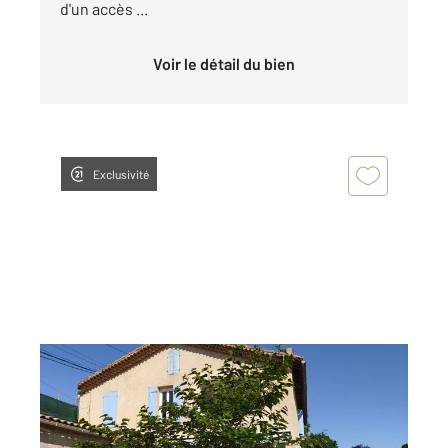
d'un accès ...
Voir le détail du bien
Exclusivité
MARSEILLE 13012
2
89 m
, 3 pièces
Ref : 67986
Maison à vendre