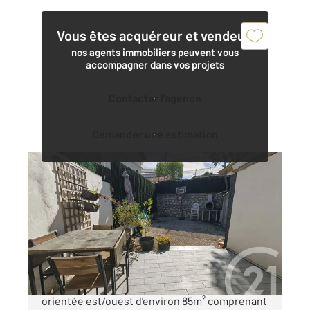
Vous êtes acquéreur et vendeur,
nos agents immobiliers peuvent vous
accompagner dans vos projets
Contacter l'agence
Demander une estimation
MARSEILLE 13013
2
85,68 m
, 4 pièces
Ref : 67971
Maison à vendre
249 000 €
LES JARDINS DE ST JUST - Maison mitoyenne
orientée est/ouest d'environ 85m² comprenant